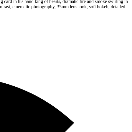
 card in his hand king of hearts, dramatic fire and smoke swirling in
contrast, cinematic photography, 35mm lens look, soft bokeh, detailed