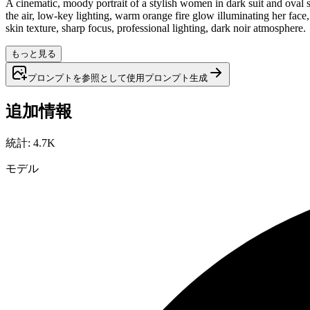
A cinematic, moody portrait of a stylish women in dark suit and oval 
the air, low-key lighting, warm orange fire glow illuminating her face,
skin texture, sharp focus, professional lighting, dark noir atmosphere.
もっと見る
プロンプトを参照として使用
プロンプト
生成
追加情報
統計
:
4.7K
モデル