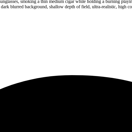
sunglasses, smoking a thin medium cigar while holding a burning playing
 dark blurred background, shallow depth of field, ultra-realistic, high 