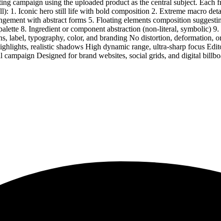
ting campaign using the uploaded product as the central subject. Each f
): 1. Iconic hero still life with bold composition 2. Extreme macro detai
rangement with abstract forms 5. Floating elements composition suggestin
alette 8. Ingredient or component abstraction (non-literal, symbolic) 9
s, label, typography, color, and branding No distortion, deformation, o
highlights, realistic shadows High dynamic range, ultra-sharp focus Edi
campaign Designed for brand websites, social grids, and digital billboa