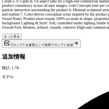
Create a 3×3 grid in 3:4 aspect ratio for a high-end commercial marke
product consistency across all nine images. Grid Concepts (one per cell
particle interaction surrounding the product 4. Minimal sculptural ar
and realism 7. Color-driven conceptual scene inspired by the product p
Visual Rules: Product must remain 100% accurate in shape, proportion
background Lighting & Style: Soft, controlled studio lighting Subtle 
Overall Feel: Modern, refined, visually cohesive High-end commercial 
もっと見る
プロンプトを参照として使用
プロンプト
生成
追加情報
統計
:
1.7K
モデル