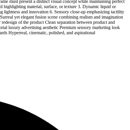
rame must present a distinct visual concept while maintaining perfect
l highlighting material, surface, or texture 3. Dynamic liquid or
g lightness and innovation 6. Sensory close-up emphasizing tactility
. Surreal yet elegant fusion scene combining realism and imagination
r redesign of the product Clean separation between product and
torial luxury advertising aesthetic Premium sensory marketing look
rds Hyperreal, cinematic, polished, and aspirational