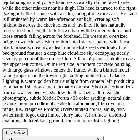
leg hanging naturally. One hand rests casually on the raised knee
while the other relaxes near his thigh. His head is turned to the right,
gazing into the distance with a calm, thoughtful expression. His face
is illuminated by warm late afternoon sunlight, creating soft
highlights across the cheekbones and jawline. He has naturally
messy, medium-length dark brown hair with textured volume and
loose strands falling across the forehead. He wears an oversized
beige crewneck sweatshirt with relaxed sleeves paired with loose
black trousers, creating a clean minimalist streetwear look. The
background features a deep blue cloudless sky occupying nearly
seventy percent of the composition. A faint airplane contrail crosses
the upper left corner. On the left side, a modern concrete building
with large glass windows enters the frame, while a blurred metal
railing appears on the lower right, adding architectural balance.
Lighting is warm golden hour sunlight from camera left, producing
long natural shadows and cinematic contrast. Shot on a 50mm lens
from a low perspective, shallow depth of field, ultra realistic
photography, subtle Kodak Portra 400 color grading, natural skin
texture, premium editorial aesthetic, calm mood, high dynamic
range, 8K. Negative Prompt: Oversaturated colors, smile, text,
watermark, logo, extra limbs, blurry face, AI artifacts, distorted
anatomy, cluttered background, cartoon, unrealistic lighting.
もっと見る