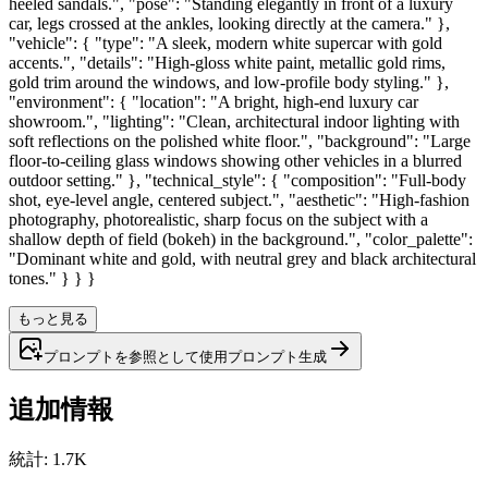
heeled sandals.", "pose": "Standing elegantly in front of a luxury
car, legs crossed at the ankles, looking directly at the camera." },
"vehicle": { "type": "A sleek, modern white supercar with gold
accents.", "details": "High-gloss white paint, metallic gold rims,
gold trim around the windows, and low-profile body styling." },
"environment": { "location": "A bright, high-end luxury car
showroom.", "lighting": "Clean, architectural indoor lighting with
soft reflections on the polished white floor.", "background": "Large
floor-to-ceiling glass windows showing other vehicles in a blurred
outdoor setting." }, "technical_style": { "composition": "Full-body
shot, eye-level angle, centered subject.", "aesthetic": "High-fashion
photography, photorealistic, sharp focus on the subject with a
shallow depth of field (bokeh) in the background.", "color_palette":
"Dominant white and gold, with neutral grey and black architectural
tones." } } }
もっと見る
プロンプトを参照として使用
プロンプト
生成
追加情報
統計
:
1.7K