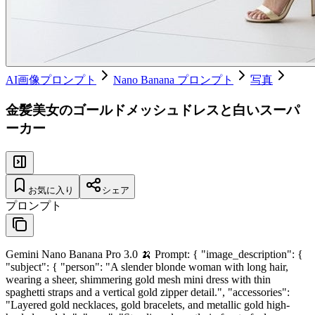
AI画像プロンプト
Nano Banana プロンプト
写真
金髪美女のゴールドメッシュドレスと白いスーパ
ーカー
お気に入り
シェア
プロンプト
Gemini Nano Banana Pro 3.0 🍌 Prompt: { "image_description": {
"subject": { "person": "A slender blonde woman with long hair,
wearing a sheer, shimmering gold mesh mini dress with thin
spaghetti straps and a vertical gold zipper detail.", "accessories":
"Layered gold necklaces, gold bracelets, and metallic gold high-