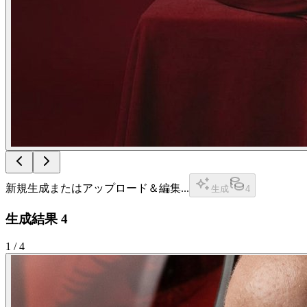
新規生成またはアップロード＆編集...
生成
4
生成結果
4
1
/
4