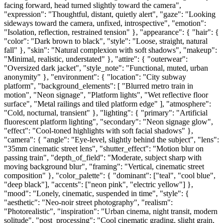
facing forward, head turned slightly toward the camera",
"expression": "Thoughtful, distant, quietly alert", "gaze": "Looking
sideways toward the camera, unfixed, introspective", "emotion":
"Isolation, reflection, restrained tension" }, "appearance": { "hair": {
"color": "Dark brown to black", "style": "Loose, straight, natural
fall" }, "skin": "Natural complexion with soft shadows", "makeup":
"Minimal, realistic, understated" }, "attire": { "outerwear":
"Oversized dark jacket", "style_note": "Functional, muted, urban
anonymity" }, "environment": { "location": "City subway
platform", "background_elements": [ "Blurred metro train in
motion", "Neon signage", "Platform lights", "Wet reflective floor
surface", "Metal railings and tiled platform edge" ], "atmosphere":
"Cold, nocturnal, transient" }, "lighting": { "primary": "Artificial
fluorescent platform lighting", "secondary": "Neon signage glow",
"effect": "Cool-toned highlights with soft facial shadows" },
"camera": { "angle": "Eye-level, slightly behind the subject", "lens":
"35mm cinematic street lens", "shutter_effect": "Motion blur on
passing train", "depth_of_field": "Moderate, subject sharp with
moving background blur", "framing": "Vertical, cinematic street
composition" }, "color_palette": { "dominant": ["teal", "cool blue",
"deep black"], "accents": ["neon pink", "electric yellow"] },
"mood": "Lonely, cinematic, suspended in time", "style": {
"aesthetic": "Neo-noir street photography", "realism":
"Photorealistic", "inspiration": "Urban cinema, night transit, modern
solitude", "post_processing": "Cool cinematic grading, slight grain,