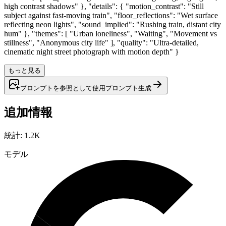
high contrast shadows" }, "details": { "motion_contrast": "Still
subject against fast-moving train", "floor_reflections": "Wet surface
reflecting neon lights", "sound_implied": "Rushing train, distant city
hum" }, "themes": [ "Urban loneliness", "Waiting", "Movement vs
stillness", "Anonymous city life" ], "quality": "Ultra-detailed,
cinematic night street photograph with motion depth" }
もっと見る
プロンプトを参照として使用
プロンプト
生成
追加情報
統計
:
1.2K
モデル