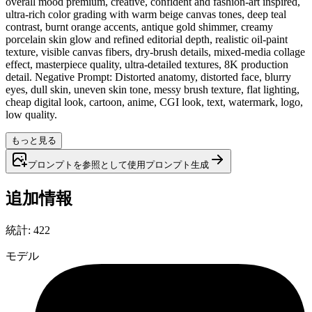
overall mood premium, creative, confident and fashion-art inspired,
ultra-rich color grading with warm beige canvas tones, deep teal
contrast, burnt orange accents, antique gold shimmer, creamy
porcelain skin glow and refined editorial depth, realistic oil-paint
texture, visible canvas fibers, dry-brush details, mixed-media collage
effect, masterpiece quality, ultra-detailed textures, 8K production
detail. Negative Prompt: Distorted anatomy, distorted face, blurry
eyes, dull skin, uneven skin tone, messy brush texture, flat lighting,
cheap digital look, cartoon, anime, CGI look, text, watermark, logo,
low quality.
もっと見る
プロンプトを参照として使用
プロンプト
生成
追加情報
統計
:
422
モデル