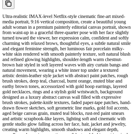
Ultra-realistic IMAX-level Netflix-style cinematic fine-art mixed-
media portrait, 9:16 vertical composition, create a beautiful young
adult woman in a premium painterly editorial canvas portrait, shown
from waist-up in a graceful three-quarter pose with her face slightly
turned toward the viewer, her expression calm, confident and softly
charming with relaxed brows, thoughtful eyes, a subtle natural smile
and elegant feminine strength, her luminous fair porcelain milky-
white skin rendered with smooth painterly texture, soft natural blush
and refined glowing highlights, shoulder-length warm chestnut-
brown hair styled in soft layered waves with airy curtain bangs and
natural movement, wearing a white inner top under a textured
artistic denim-leather style jacket with abstract paint patches, rough
brush strokes, deep teal, charcoal, burnt orange, muted blue and
earthy brown tones, accessorized with gold hoop earrings, layered
gold necklaces, rings and a stylish gold wristwatch, background
designed as a luxury abstract canvas wall filled with expressive
brush strokes, palette-knife textures, faded paper-tape patches, hand-
drawn flower sketches, soft geometric line marks, gold foil accents,
aged beige canvas grain, muted teal blocks, rust-red paint smears
and artistic scrapbook-like layers, lighting soft and cinematic with
gentle studio glow falling across her face, hair, jacket and jewelry,
creating warm highlights, smooth shadows and elegant depth,