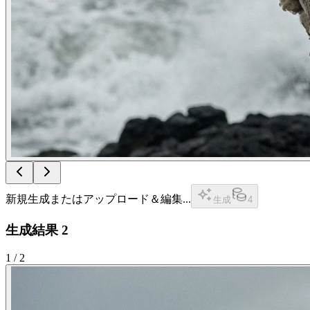
新規生成またはアップロード＆編集...
生成
4
生成結果
2
1
/
2