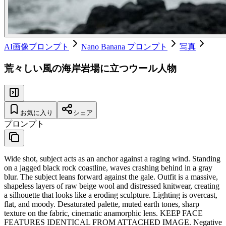
AI画像プロンプト
Nano Banana プロンプト
写真
荒々しい風の海岸岩場に立つウール人物
お気に入り
シェア
プロンプト
Wide shot, subject acts as an anchor against a raging wind. Standing
on a jagged black rock coastline, waves crashing behind in a gray
blur. The subject leans forward against the gale. Outfit is a massive,
shapeless layers of raw beige wool and distressed knitwear, creating
a silhouette that looks like a eroding sculpture. Lighting is overcast,
flat, and moody. Desaturated palette, muted earth tones, sharp
texture on the fabric, cinematic anamorphic lens. KEEP FACE
FEATURES IDENTICAL FROM ATTACHED IMAGE. Negative