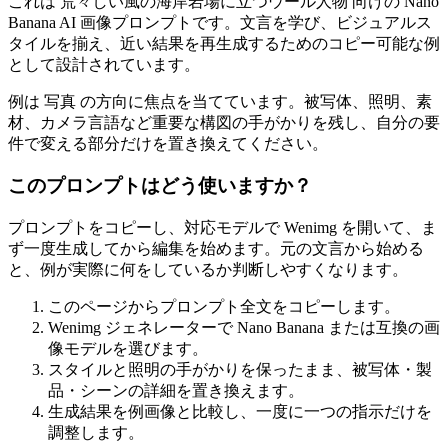
これは 荒々しい風の海岸岩場に立つウール人物 向けの Nano
Banana AI 画像プロンプトです。文言を学び、ビジュアルス
タイルを揃え、近い結果を再生成するためのコピー可能な例
として設計されています。
例は 写真 の方向に焦点を当てています。被写体、照明、素
材、カメラ言語など重要な構図の手がかりを残し、自分の要
件で変える部分だけを置き換えてください。
このプロンプトはどう使いますか？
プロンプトをコピーし、対応モデルで Wenimg を開いて、ま
ず一度生成してから編集を始めます。元の文言から始める
と、例が実際に何をしているか判断しやすくなります。
このページからプロンプト全文をコピーします。
Wenimg ジェネレーターで Nano Banana または互換の画
像モデルを選びます。
スタイルと照明の手がかりを保ったまま、被写体・製
品・シーンの詳細を置き換えます。
生成結果を例画像と比較し、一度に一つの指示だけを
調整します。