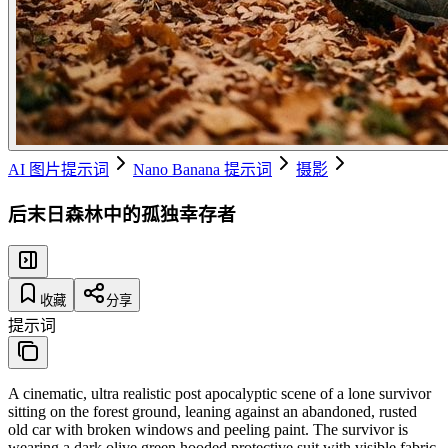
AI 图片提示词
Nano Banana 提示词
摄影
后末日森林中的孤独幸存者
收藏
分享
提示词
A cinematic, ultra realistic post apocalyptic scene of a lone survivor
sitting on the forest ground, leaning against an abandoned, rusted
old car with broken windows and peeling paint. The survivor is
wearing a dark olive green hooded protective suit with visible fabric