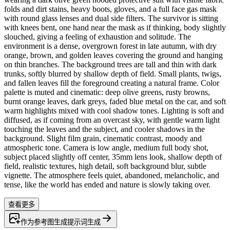
folds and dirt stains, heavy boots, gloves, and a full face gas mask
with round glass lenses and dual side filters. The survivor is sitting
with knees bent, one hand near the mask as if thinking, body slightly
slouched, giving a feeling of exhaustion and solitude. The
environment is a dense, overgrown forest in late autumn, with dry
orange, brown, and golden leaves covering the ground and hanging
on thin branches. The background trees are tall and thin with dark
trunks, softly blurred by shallow depth of field. Small plants, twigs,
and fallen leaves fill the foreground creating a natural frame. Color
palette is muted and cinematic: deep olive greens, rusty browns,
burnt orange leaves, dark greys, faded blue metal on the car, and soft
warm highlights mixed with cool shadow tones. Lighting is soft and
diffused, as if coming from an overcast sky, with gentle warm light
touching the leaves and the subject, and cooler shadows in the
background. Slight film grain, cinematic contrast, moody and
atmospheric tone. Camera is low angle, medium full body shot,
subject placed slightly off center, 35mm lens look, shallow depth of
field, realistic textures, high detail, soft background blur, subtle
vignette. The atmosphere feels quiet, abandoned, melancholic, and
tense, like the world has ended and nature is slowly taking over.
查看更多
作为参考图生成
提示词
生成