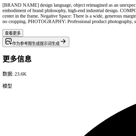
[BRAND NAME] design language, object reimagined as an unexpected fla
embodiment of brand philosophy, high-end industrial design. COMPOSIT
center in the frame. Negative Space: There is a wide, generous margin 
no cropping. PHOTOGRAPHY: Professional product photography, soft vo
查看更多
作为参考图生成
提示词
生成
更多信息
数据
:
23.6K
模型