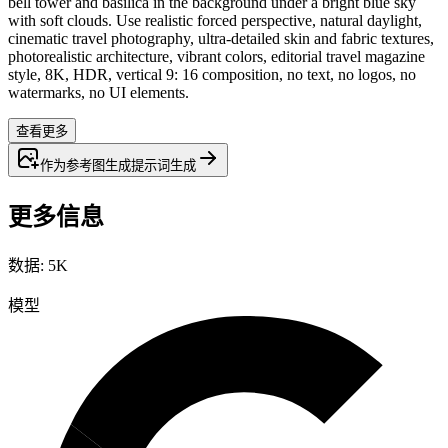
bell tower and basilica in the background under a bright blue sky
with soft clouds. Use realistic forced perspective, natural daylight,
cinematic travel photography, ultra-detailed skin and fabric textures,
photorealistic architecture, vibrant colors, editorial travel magazine
style, 8K, HDR, vertical 9: 16 composition, no text, no logos, no
watermarks, no UI elements.
查看更多
作为参考图生成
提示词
生成
更多信息
数据
:
5K
模型