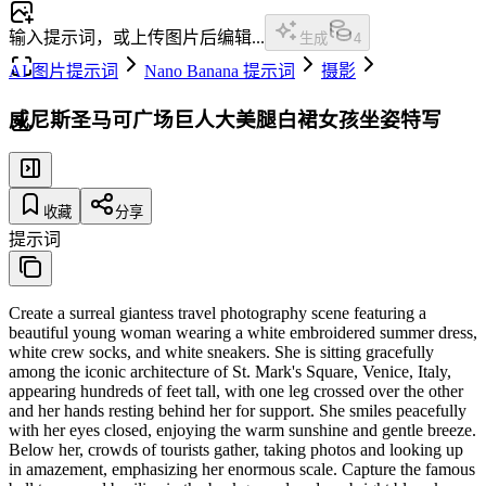
输入提示词，或上传图片后编辑...
生成
4
AI 图片提示词
Nano Banana 提示词
摄影
威尼斯圣马可广场巨人大美腿白裙女孩坐姿特写
收藏
分享
提示词
Create a surreal giantess travel photography scene featuring a
beautiful young woman wearing a white embroidered summer dress,
white crew socks, and white sneakers. She is sitting gracefully
among the iconic architecture of St. Mark's Square, Venice, Italy,
appearing hundreds of feet tall, with one leg crossed over the other
and her hands resting behind her for support. She smiles peacefully
with her eyes closed, enjoying the warm sunshine and gentle breeze.
Below her, crowds of tourists gather, taking photos and looking up
in amazement, emphasizing her enormous scale. Capture the famous