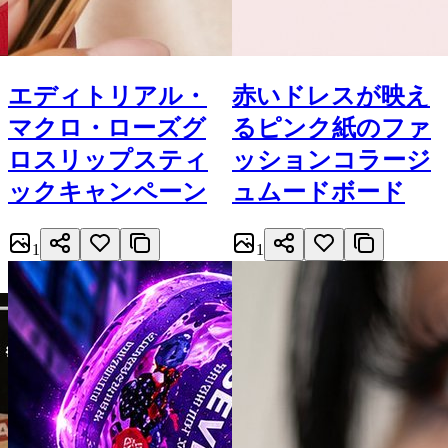
エディトリアル・
赤いドレスが映え
マクロ・ローズグ
るピンク紙のファ
ロスリップスティ
ッションコラージ
ックキャンペーン
ュムードボード
1
1