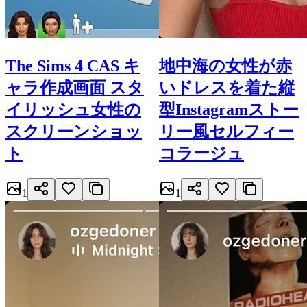
The Sims 4 CAS キ
地中海の女性が赤
ャラ作成画面 スタ
いドレスを着た縦
イリッシュ女性の
型Instagramストー
スクリーンショッ
リー風セルフィー
ト
コラージュ
1
1