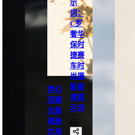
示
词：
C罗
奢华
保时
捷赛
车时
尚摄
影高
梦幻
清提
双曝
示词
光黄
裙美
2
女海