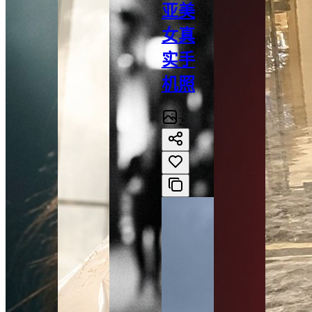
亚美
女真
实手
机照
2