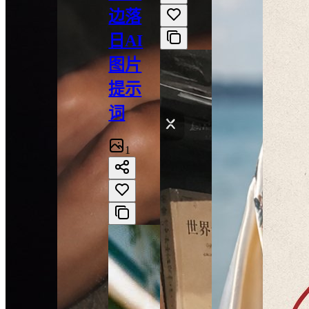
边落
日AI
图片
提示
词
1