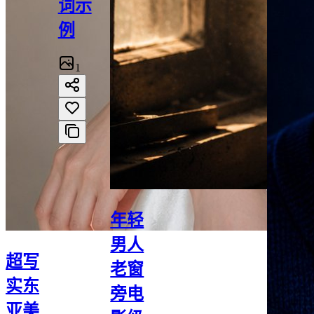
词示
例
1
年轻
男人
超写
老窗
实东
旁电
亚美