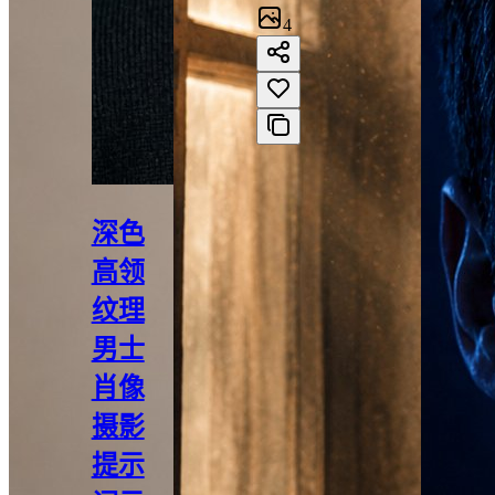
4
深色
高领
纹理
男士
肖像
摄影
提示