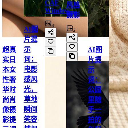
CAF
风格
Window...
摄影
4
AI图
2
片提
示
超真
AI图
词：
实日
片提
电影
本女
示
感风
性奢
词：
光，
华时
公园
草地
尚肖
里随
瞬间
像摄
手一
笑容
影提
拍的