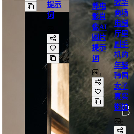
奢华
提示
郎电
商场
词
影肖
电梯
像AI
4
厅里
图片
刷手
提示
机的
词
年轻
1
韩国
女子
真实
街拍
3