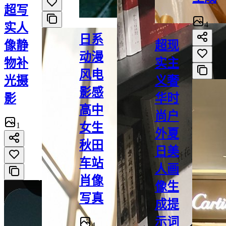
超写
4
实人
日系
像静
超现
动漫
物补
实主
风电
光摄
义奢
影感
影
华时
高中
尚户
1
女生
外夏
秋田
日美
车站
人画
肖像
像生
写真
成提
示词
4