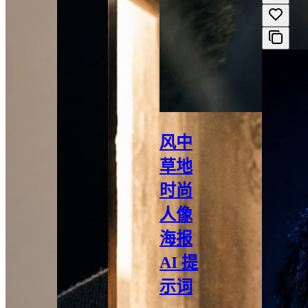
风中
草地
时尚
人像
海报
AI 提
示词