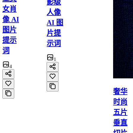
影级
女肖
人像
像 AI
AI 图
图片
片提
提示
示词
词
1
4
奢华
时尚
五片
垂直