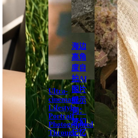
海边
高角
度自
拍AI
图片
Ultra-
cinematic
提示
Lifestyle
词：
Portrait
梦幻
Photographed
Through
记忆