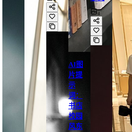
4
AI图
片提
示
词：
书店
校园
风东