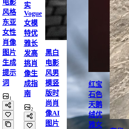
电影
实
风格
Vogue
东亚
女模
女性
特优
肖像
雅长
图片
黑白
发高
生成
电影
挑肖
提示
风男
像生
词
模竖
成指
红宝
版时
南
石色
1
尚肖
天鹅
2
像AI
绒优
图片
雅女