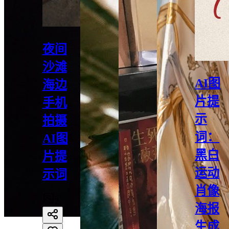
夜间
沙滩
AI图
海边
片提
手机
示
拍摄
词：
AI图
黑白
片提
运动
示词
肖像
2
海报
生成