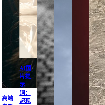
AI图
片提
示
词：
高端
超现