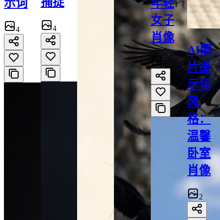
捕捉
示词
年轻
女子
4
4
肖像
AI照
4
片提
示词
风
格：
温馨
卧室
肖像
2