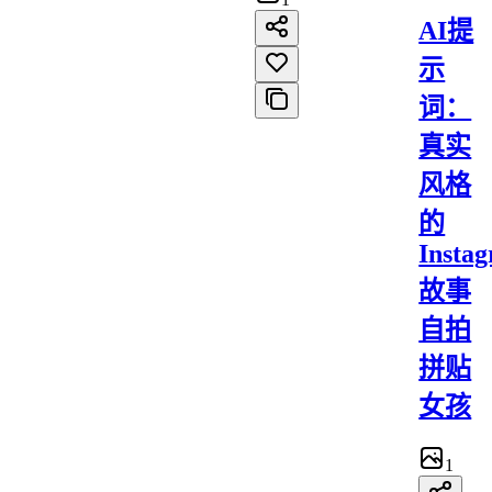
AI提
示
词：
真实
风格
的
Insta
故事
自拍
拼贴
女孩
1