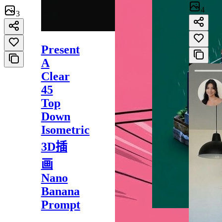
4
3
Present
A
Clear
45
Top
Down
Isometric
3D插
画
Nano
Banana
Prompt