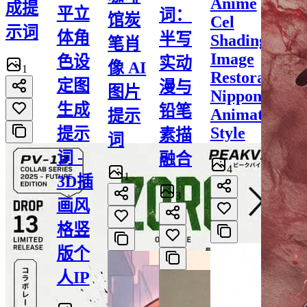
Anime
成提
平立
词：
馆炭
Cel
示词
体角
半写
Shading
笔肖
Image
色设
实动
像 AI
1
Restoration:
定图
漫与
图片
Nippon
生成
铅笔
Animation
提示
Style
提示
素描
词
词 -
融合
4
1
3D插
3
画风
格竖
版个
人IP