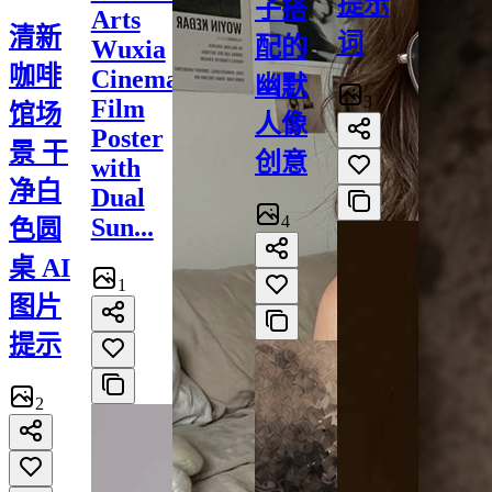
提示
子搭
Arts
清新
词
配的
Wuxia
咖啡
Cinematic
幽默
3
Film
馆场
人像
Poster
景 干
创意
with
净白
Dual
4
Sun...
色圆
桌 AI
1
图片
提示
2