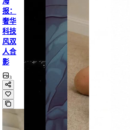
海
报：
奢华
科技
风双
人合
影
3