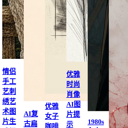
情侣
优雅
手工
时尚
艺刺
肖像
绣艺
AI图
优雅
术图
AI复
片提
女子
片生
1980s
古扁
示
咖啡