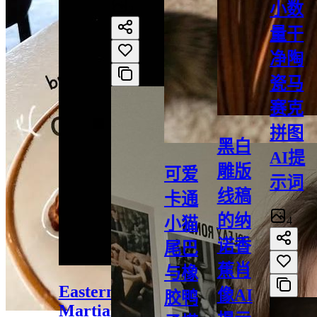
小数
2
量干
净陶
瓷马
赛克
拼图
黑白
AI提
雕版
可爱
示词
线稿
卡通
的纳
4
小猫
诺香
尾巴
蕉肖
与橡
Eastern
像AI
胶鸭
Martial