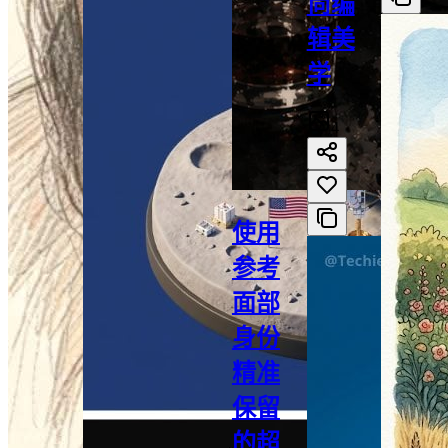
尚编
辑美
学
4
使用
参考
面部
身份
精准
保留
的超