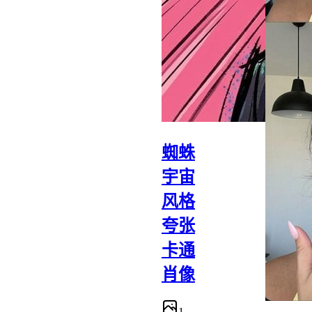
蜘蛛
宇宙
风格
夸张
卡通
肖像
1