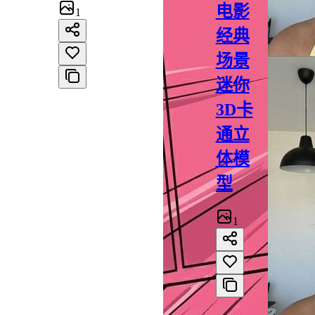
电影
1
经典
场景
迷你
3D卡
通立
体模
型
1