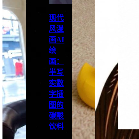
现代
风漫
画AI
绘
画：
半写
实数
字插
图的
碳酸
饮料