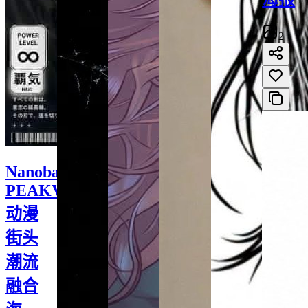
2
Nanobanana
PEAKVIBES
动漫
街头
潮流
融合