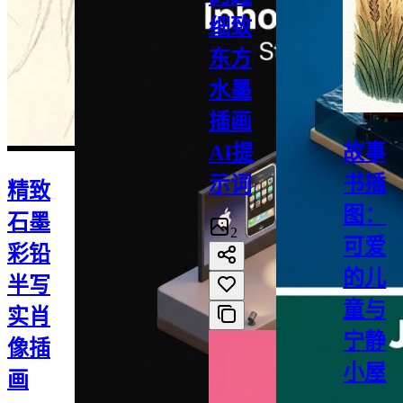
细致
东方
水墨
插画
故事
AI提
书插
示词
精致
图：
石墨
2
可爱
彩铅
的儿
半写
童与
实肖
宁静
像插
小屋
画