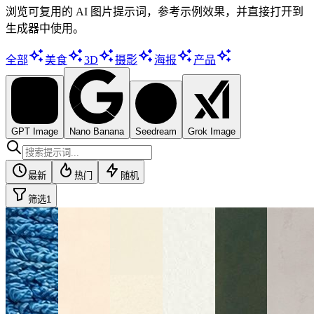
浏览可复用的 AI 图片提示词，参考示例效果，并直接打开到
生成器中使用。
全部
美食
3D
摄影
海报
产品
GPT Image
Nano Banana
Seedream
Grok Image
最新
热门
随机
筛选
1