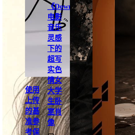
《Down》
电影
音乐
灵感
下的
超写
实色
情女
使用
大学
上传
生卧
的基
室肖
准参
像
考保