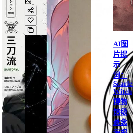
1
AI图
片提
示
词：
Scarle
Witch
博物
馆级
悬念
海报