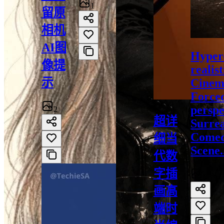
1
留原
相机
AI图
Hyper
像提
realist
示
Cinem
Force
perspe
2
超详
Surre
Come
细当
Scene.
代数
字插
1
画高
端时