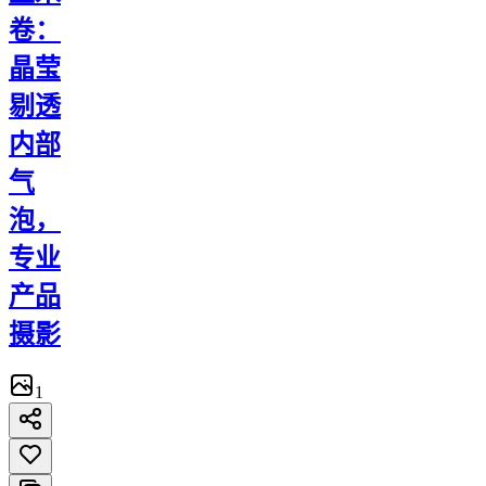
卷：
晶莹
剔透
内部
气
泡，
专业
产品
摄影
1