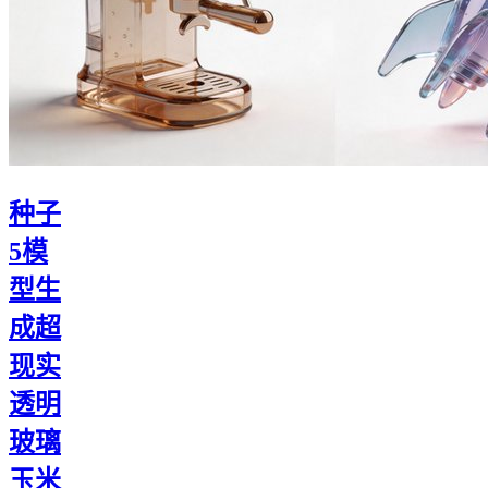
种子
5模
型生
成超
现实
透明
玻璃
玉米