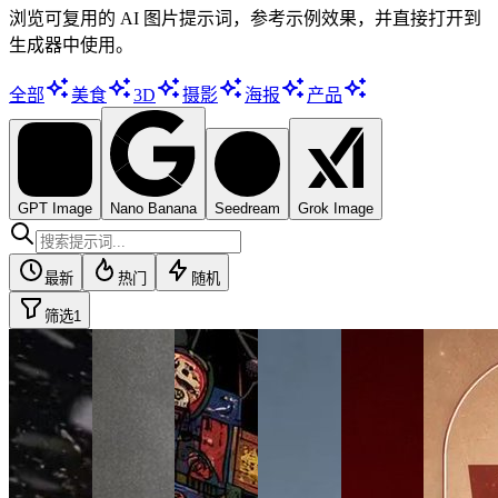
浏览可复用的 AI 图片提示词，参考示例效果，并直接打开到
生成器中使用。
全部
美食
3D
摄影
海报
产品
GPT Image
Nano Banana
Seedream
Grok Image
最新
热门
随机
筛选
1