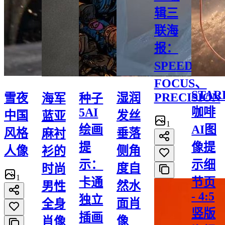
辑三
联海
报：
SPEED、
FOCUS、
STAR
PRECISION
雪夜
湿润
海军
种子
咖啡
5AI
中国
发丝
蓝亚
1
绘画
AI图
风格
垂落
麻衬
提
像提
人像
侧角
衫的
示：
示细
度自
时尚
1
卡通
节页
然水
男性
- 4:5
独立
面肖
全身
竖版
插画
像
肖像