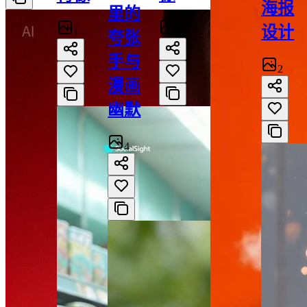
海报
里的
设计
1
1
夸张
手与
2
漫画
幽默
4