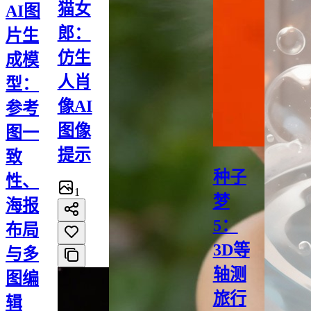
猫女
AI图
郎：
片生
仿生
成模
人肖
型：
像AI
参考
图像
图一
提示
致
种子
性、
1
梦
海报
5：
布局
3D等
与多
轴测
图编
旅行
辑