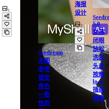
海报
1
设计
Seedr
5.0
2
女孩
闭眼
放松
Seedream
洗发
多图
头皮
参考
按摩
锁定
lo-fi
角色
插画
一致
海报
性的