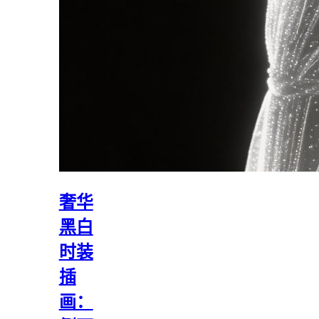
奢华
黑白
时装
插
画：