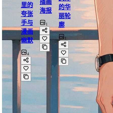
插画
里的
的华
海报
夸张
丽轮
手与
廓
1
漫画
1
幽默
4