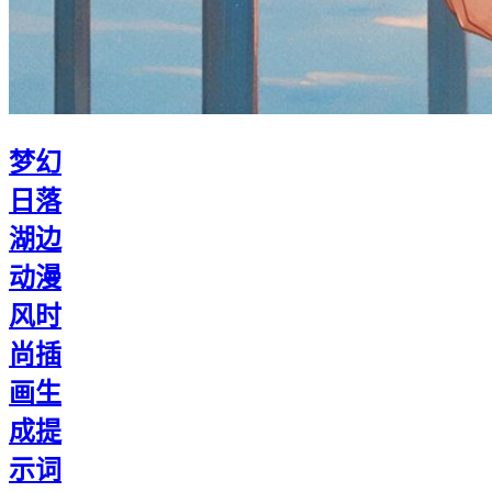
梦幻
日落
湖边
动漫
风时
尚插
画生
成提
示词