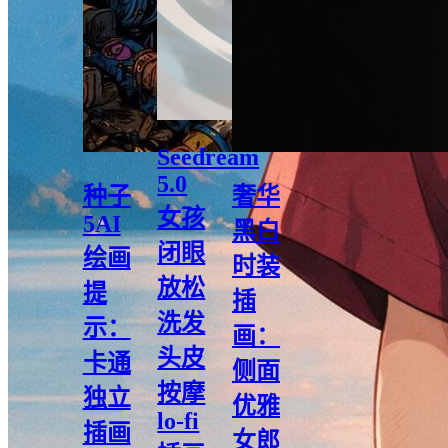
Seedream
5.0
种子
奢华
女孩
5AI
黑白
闭眼
绘画
时装
放松
提
插
洗发
示：
画：
头皮
卡通
侧面
按摩
独立
优雅
lo-fi
插画
女郎