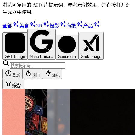
浏览可复用的 AI 图片提示词，参考示例效果，并直接打开到
生成器中使用。
全部
美食
3D
摄影
海报
产品
GPT Image
Nano Banana
Seedream
Grok Image
最新
热门
随机
筛选
1